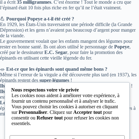
il a écrit
35 milligrammes
. C’est énorme ! Tout le monde a cru que
l’épinard était 10 fois plus riche en fer qu’il ne l’était vraiment.
💪
Pourquoi Popeye a-t-il été créé ?
En 1929, les États-Unis traversaient une période difficile (la Grande
Dépression) et les gens n’avaient pas beaucoup d’argent pour manger
de la viande.
Le gouvernement voulait que les enfants mangent des légumes pour
rester en bonne santé. Ils ont alors utilisé le personnage de
Popeye
,
créé par le dessinateur
E.C. Segar
, pour faire la promotion des
épinards en utilisant cette vieille légende du fer.
🥗
Est-ce que les épinards sont quand même bons ?
Même si l’erreur de la virgule a été découverte plus tard (en 1937), les
épinards restent des
super-légumes
!
Ils contiennent du fer :
Moins qu’on ne le pensait, mais ils en ont !
Nous respectons votre vie privée
Ils sont riches en vitamines :
Notamment la Vitamine A et K,
Les cookies nous aident à améliorer votre expérience, à
essentielles pour les yeux et les os.
fournir un contenu personnalisé et à analyser le trafic.
Le secret de la force :
Des études récentes disent même que les
Vous pouvez choisir les cookies à autoriser en cliquant
épinards contiennent des substances qui aident vraiment les muscles à
sur
Personnaliser
. Cliquez sur
Accepter tout
pour
mieux utiliser l’énergie !
consentir ou
Refuser tout
pour refuser les cookies non
essentiels.
Retour aux histoires